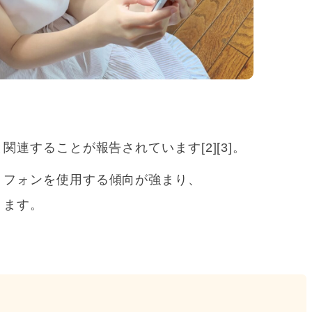
連することが報告されています[2][3]。
トフォンを使用する傾向が強まり、
ります。