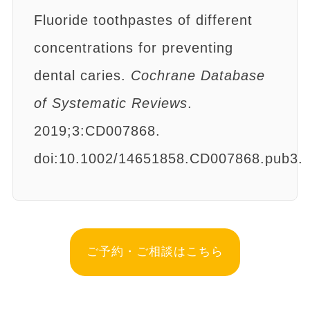
Fluoride toothpastes of different
concentrations for preventing
dental caries.
Cochrane Database
of Systematic Reviews
.
2019;3:CD007868.
doi:10.1002/14651858.CD007868.pub3.
ご予約・ご相談はこちら
-